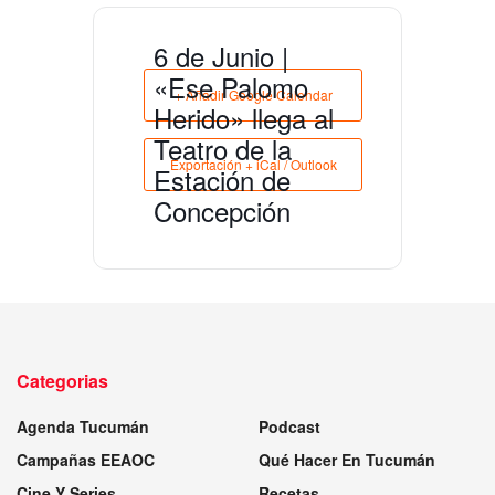
6 de Junio |
«Ese Palomo
+ Añadir Google Calendar
Herido» llega al
Teatro de la
Exportación + iCal / Outlook
Estación de
Concepción
Categorias
Agenda Tucumán
Podcast
Campañas EEAOC
Qué Hacer En Tucumán
Cine Y Series
Recetas