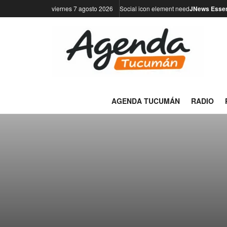
viernes 7 agosto 2026
Social icon element need
JNews Essen
AGENDA TUCUMÁN
RADIO