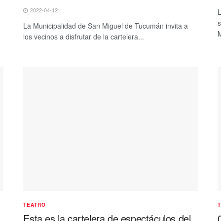
2022-04-12
L
s
La Municipalidad de San Miguel de Tucumán invita a
M
los vecinos a disfrutar de la cartelera...
TEATRO
Esta es la cartelera de espectáculos del