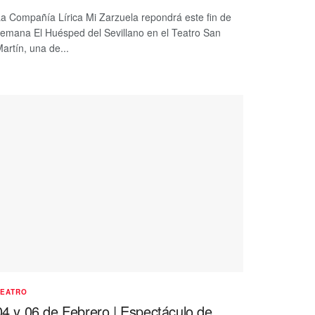
a Compañía Lírica Mi Zarzuela repondrá este fin de
emana El Huésped del Sevillano en el Teatro San
artín, una de...
TEATRO
04 y 06 de Febrero | Espectáculo de