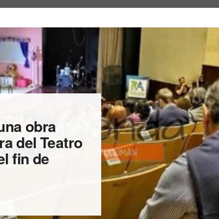
una obra
era del Teatro
l fin de