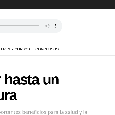
LERES Y CURSOS
CONCURSOS
r hasta un
ura
rtantes beneficios para la salud y la