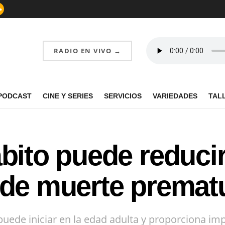
RADIO EN VIVO →
PODCAST
CINE Y SERIES
SERVICIOS
VARIEDADES
TAL
ábito puede reduci
 de muerte premat
ede iniciar en la edad adulta y proporciona impo