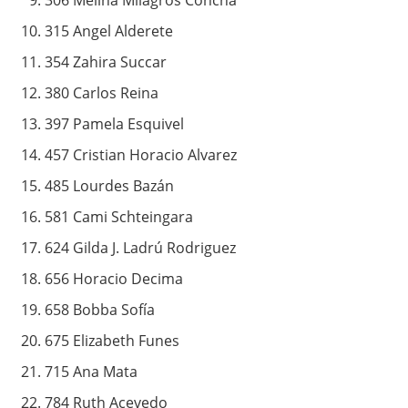
306 Melina Milagros Concha
315 Angel Alderete
354 Zahira Succar
380 Carlos Reina
397 Pamela Esquivel
457 Cristian Horacio Alvarez
485 Lourdes Bazán
581 Cami Schteingara
624 Gilda J. Ladrú Rodriguez
656 Horacio Decima
658 Bobba Sofía
675 Elizabeth Funes
715 Ana Mata
784 Ruth Acevedo