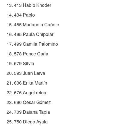
413 Habib Khoder
434 Pablo
455 Marianela Cañete
495 Paula Chipolari
499 Camila Palomino
578 Ponce Carla
579 Silvia
593 Juan Leiva
636 Erika Martín
676 Angel reina
690 César Gómez
709 Daiana Tapia
750 Diego Ayala