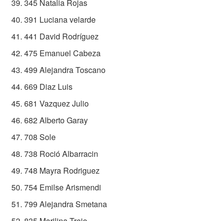
345 Natalia Rojas
391 Luciana velarde
441 David Rodríguez
475 Emanuel Cabeza
499 Alejandra Toscano
669 Diaz Luis
681 Vazquez Julio
682 Alberto Garay
708 Sole
738 Roció Albarracin
748 Mayra Rodriguez
754 Emilse Arismendi
799 Alejandra Smetana
835 Marilina Trejo