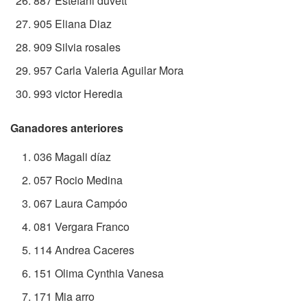
887 Estefani duvett
905 Eliana Diaz
909 Silvia rosales
957 Carla Valeria Aguilar Mora
993 victor Heredia
Ganadores anteriores
036 Magali díaz
057 Rocio Medina
067 Laura Campóo
081 Vergara Franco
114 Andrea Caceres
151 Olima Cynthia Vanesa
171 Mia arro