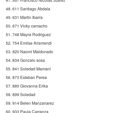
557 Francisco Nicolás Juarez
611 Santiago Abdala
631 Martin Ibarra
671 Vicky camacho
748 Mayra Rodriguez
754 Emilse Arismendi
820 Naomi Maldonado
834 Gonzalo sosa
841 Soledad Mamaní
873 Esteban Perea
880 Giovanna Erika
899 Soledad
914 Belen Manzanarez
933 Paula Carranza