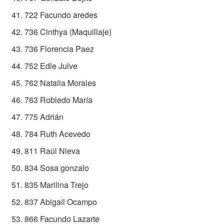
722 Facundo aredes
736 Cinthya (Maquillaje)
736 Florencia Paez
752 Edle Julve
762 Natalia Morales
763 Robledo María
775 Adrián
784 Ruth Acevedo
811 Raúl Nieva
834 Sosa gonzalo
835 Marilina Trejo
837 Abigail Ocampo
866 Facundo Lazarte