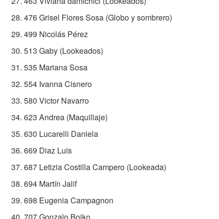
463 Viviana damichici (Lookeados)
476 Grisel Flores Sosa (Globo y sombrero)
499 Nicolás Pérez
513 Gaby (Lookeados)
535 Mariana Sosa
554 Ivanna Cisnero
580 Victor Navarro
623 Andrea (Maquillaje)
630 Lucarelli Daniela
669 Diaz Luis
687 Letizia Costilla Campero (Lookeada)
694 Martín Jalif
698 Eugenia Campagnon
707 Gonzalo Bojko