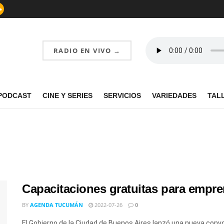
RADIO EN VIVO →
PODCAST
CINE Y SERIES
SERVICIOS
VARIEDADES
TAL
Capacitaciones gratuitas para emp
BY
AGENDA TUCUMÁN
2022-07-26
0
El Gobierno de la Ciudad de Buenos Aires lanzó una nueva conv