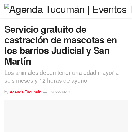
Servicio gratuito de
castración de mascotas en
los barrios Judicial y San
Martín
Los animales deben tener una edad mayor a
seis meses y 12 horas de ayuno
by
Agenda Tucumán
2022-08-17