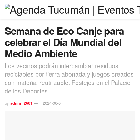
Semana de Eco Canje para
celebrar el Día Mundial del
Medio Ambiente
Los vecinos podrán intercambiar residuos
reciclables por tierra abonada y juegos creados
con material reutilizable. Festejos en el Palacio
de los Deportes.
by
admin 2601
2024-06-04