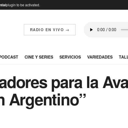
tial
plugin to be activated.
RADIO EN VIVO →
PODCAST
CINE Y SERIES
SERVICIOS
VARIEDADES
TAL
dores para la Ava
n Argentino”