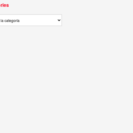
ries
ies