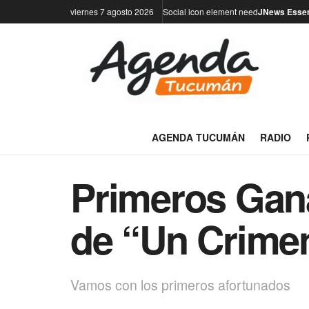
viernes 7 agosto 2026
Social icon element need
JNews Essen
AGENDA TUCUMÁN
RADIO
Primeros Gana
de “Un Crime
Vamos con los primeros afortunados