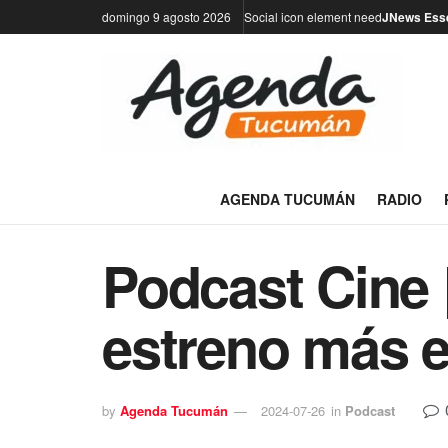
domingo 9 agosto 2026
Social icon element need
JNews Esse
AGENDA TUCUMÁN
RADIO
Podcast Cine 
estreno más e
by
Agenda Tucumán
2024-07-26
in
Podcast