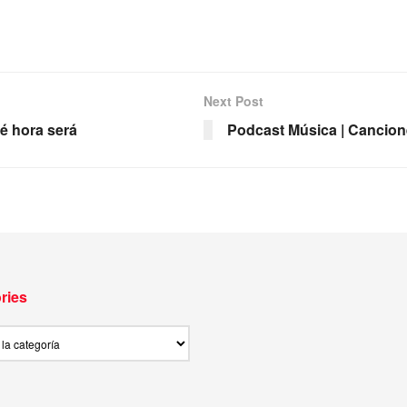
Next Post
é hora será
Podcast Música | Canciones
ries
ies