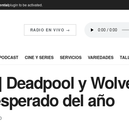
ntial
plugin to be activated.
RADIO EN VIVO →
PODCAST
CINE Y SERIES
SERVICIOS
VARIEDADES
TAL
| Deadpool y Wolve
sperado del año
0