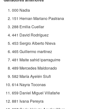
000 Nadia
151 Hernan Mariano Pastrana
288 Emilia Cuellar
441 David Rodríguez
453 Sergio Alberto Nieva
465 Guillermo martinez
481 Maite sahid iparraguirre
489 Mercedes Maldonado
582 María Ayelén Siufi
614 Nayra Toconas
659 Daniel Miguel Villafañe
881 Ivana Pereyra