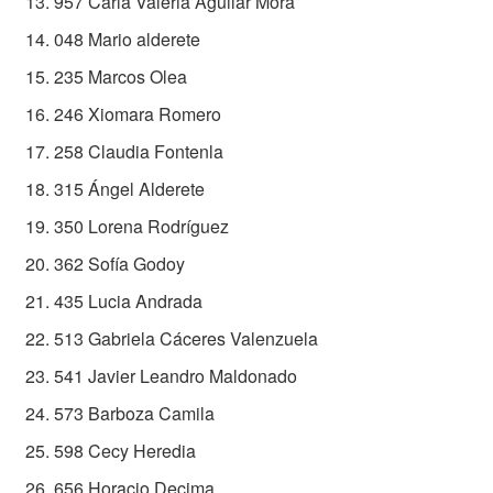
957 Carla Valeria Aguilar Mora
048 Mario alderete
235 Marcos Olea
246 Xiomara Romero
258 Claudia Fontenla
315 Ángel Alderete
350 Lorena Rodríguez
362 Sofía Godoy
435 Lucia Andrada
513 Gabriela Cáceres Valenzuela
541 Javier Leandro Maldonado
573 Barboza Camila
598 Cecy Heredia
656 Horacio Decima