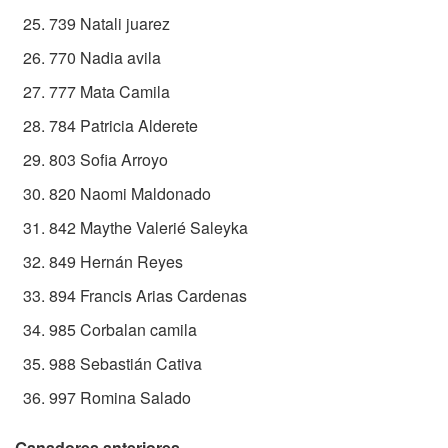
739 Natali juarez
770 Nadia avila
777 Mata Camila
784 Patricia Alderete
803 Sofia Arroyo
820 Naomi Maldonado
842 Maythe Valerié Saleyka
849 Hernán Reyes
894 Francis Arias Cardenas
985 Corbalan camila
988 Sebastián Cativa
997 Romina Salado
Ganadores anteriores