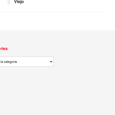
Viejo
ries
ies