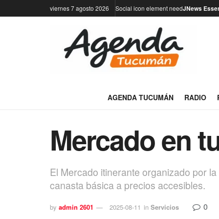
viernes 7 agosto 2026
Social icon element need
JNews Essen
AGENDA TUCUMÁN
RADIO
Mercado en tu 
El Mercado itinerante organizado por la 
canasta básica a precios accesibles.
0
by
admin 2601
2025-08-11
in
Servicios