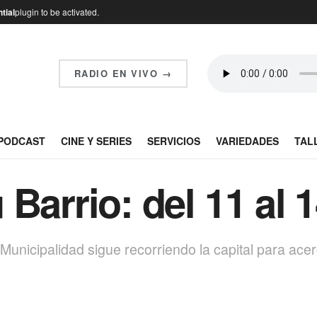
tial
plugin to be activated.
RADIO EN VIVO →
PODCAST
CINE Y SERIES
SERVICIOS
VARIEDADES
TAL
Barrio: del 11 al 
Municipalidad sigue recorriendo la capital para acer