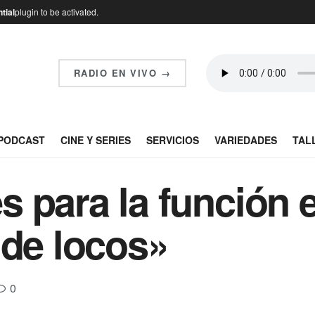
tial
plugin to be activated.
RADIO EN VIVO →
PODCAST
CINE Y SERIES
SERVICIOS
VARIEDADES
TAL
 para la función e
 de locos»
0