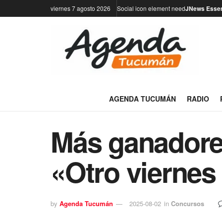
viernes 7 agosto 2026
Social icon element need
JNews Essen
AGENDA TUCUMÁN
RADIO
Más ganadores
«Otro viernes
by
Agenda Tucumán
2025-08-02
in
Concursos