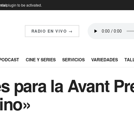
tial
plugin to be activated.
RADIO EN VIVO →
PODCAST
CINE Y SERIES
SERVICIOS
VARIEDADES
TAL
 para la Avant Pr
ino»