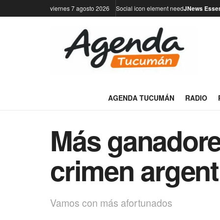
viernes 7 agosto 2026
Social icon element need
JNews Essen
AGENDA TUCUMÁN
RADIO
Más ganadores
crimen argent
Vamos con más afortunados