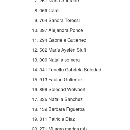
261 María Andrade
069 Cami
704 Sandra Torossi
397 Alejandra Ponce
294 Gabriela Gutierrez
582 María Ayelén Siufi
000 Natalia somera
341 Tonello Gabriela Soledad
913 Fabian Gutierrez
899 Soledad Welvaert
335 Natalia Sanchez
139 Barbara Figueroa
811 Patricia Díaz
271 Milagro martos ruiz