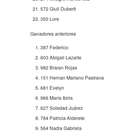
572 Giuli Duberti
350 Lore
Ganadores anteriores
387 Federico
603 Abigail Lazarte
982 Braian Rojas
151 Hernan Mariano Pastrana
681 Evelyn
966 María Ibiris
627 Soledad Juárez
784 Patricia Alderete
564 Nadia Gabriela