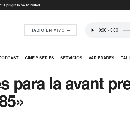
tial
plugin to be activated.
RADIO EN VIVO →
PODCAST
CINE Y SERIES
SERVICIOS
VARIEDADES
TAL
 para la avant pr
985»