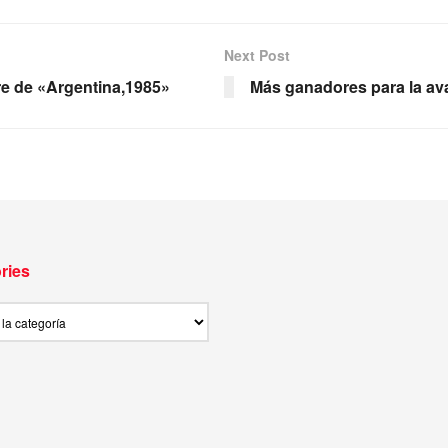
Next Post
re de «Argentina,1985»
Más ganadores para la av
ries
ies