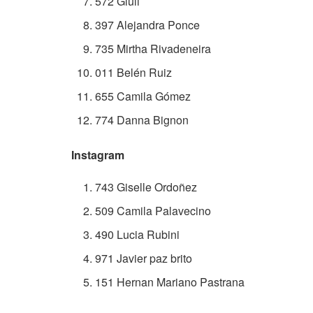
572 Giuli
397 Alejandra Ponce
735 Mirtha Rivadeneira
011 Belén Ruiz
655 Camila Gómez
774 Danna Bignon
Instagram
743 Giselle Ordoñez
509 Camila Palavecino
490 Lucia Rubini
971 Javier paz brito
151 Hernan Mariano Pastrana