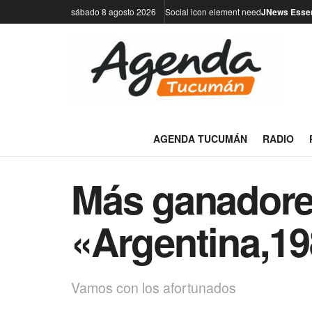
sábado 8 agosto 2026
Social icon element need
JNews Essen
AGENDA TUCUMÁN
RADIO
Más ganadores
«Argentina,1
Vamos con los afortunados