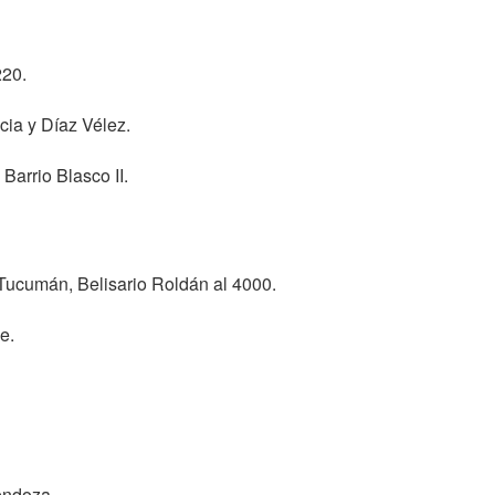
220.
cia y Díaz Vélez.
Barrio Blasco II.
Tucumán, Belisario Roldán al 4000.
e.
endoza.