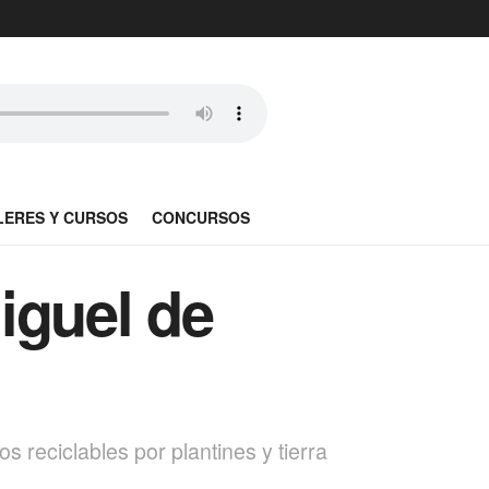
LERES Y CURSOS
CONCURSOS
iguel de
 reciclables por plantines y tierra