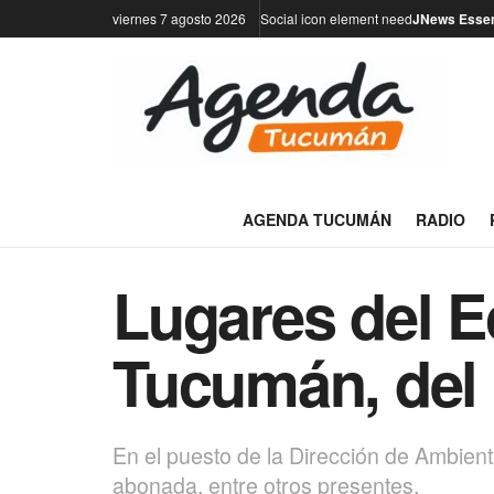
viernes 7 agosto 2026
Social icon element need
JNews Essen
AGENDA TUCUMÁN
RADIO
Lugares del E
Tucumán, del 1
En el puesto de la Dirección de Ambiente
abonada, entre otros presentes.