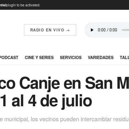
tial
plugin to be activated.
RADIO EN VIVO →
PODCAST
CINE Y SERIES
SERVICIOS
VARIEDADES
TAL
co Canje en San M
 al 4 de julio
 municipal, los vecinos pueden intercambiar residuos