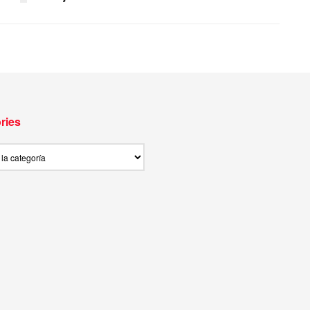
ries
ies