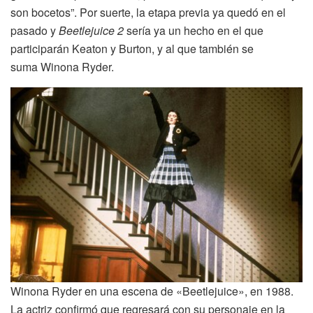
son bocetos”. Por suerte, la etapa previa ya quedó en el
pasado y
Beetlejuice 2
sería ya un hecho en el que
participarán Keaton y Burton, y al que también se
suma Winona Ryder.
Winona Ryder en una escena de «Beetlejuice», en 1988.
La actriz confirmó que regresará con su personaje en la