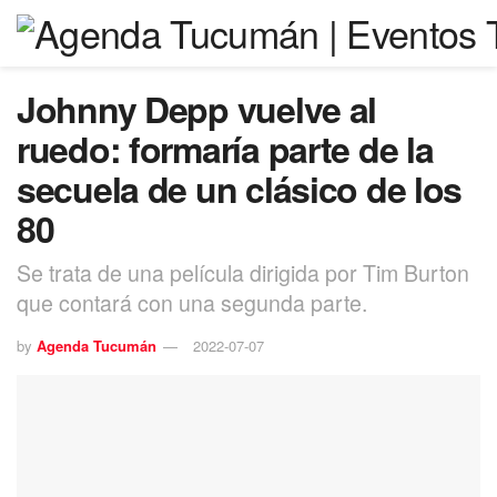
Johnny Depp vuelve al
ruedo: formaría parte de la
secuela de un clásico de los
80
Se trata de una película dirigida por Tim Burton
que contará con una segunda parte.
by
Agenda Tucumán
2022-07-07