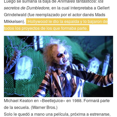
Luego se sumaría la baja de
Animales fantásticos: los
secretos de Dumbledore,
en la cual interpretaba a Gellert
Grindelwald (fue reemplazado por el actor danés Mads
Mikkelsen).
Hollywood le dio la espalda y lo bajaron de
todos los proyectos de los que formaba parte.
Michael Keaton en «Beetlejuice» en 1988. Formará parte
de la secuela. (Warner Bros.)
Solo le quedó a mano una película, próxima a estrenarse,