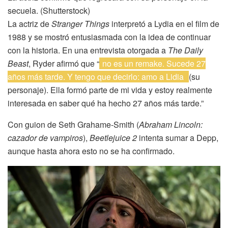
secuela. (Shutterstock)
La actriz de
Stranger Things
interpretó a Lydia en el film de
1988 y se mostró entusiasmada con la idea de continuar
con la historia. En una entrevista otorgada a
The Daily
Beast
, Ryder afirmó que “
no es un remake. Sucede 27
años más tarde. Y tengo que decirlo: amo a Lidia
(su
personaje). Ella formó parte de mi vida y estoy realmente
interesada en saber qué ha hecho 27 años más tarde.”
Con guion de Seth Grahame-Smith (
Abraham Lincoln:
cazador de vampiros
),
Beetlejuice 2
intenta sumar a Depp,
aunque hasta ahora esto no se ha confirmado.