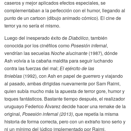
caseros y mejor aplicados efectos especiales, se
complementaban a la perfección con el humor, llegando al
punto de un cartoon (dibujo animado cómico). El cine de
terror ya no sería el mismo.
Luego del inesperado éxito de
Diabólico
, también
conocida por los cinéfilos como
Posesión infernal
,
vendrían las secuelas
Noche alucinante
(1987), dónde
Ash volvía a la cabaña maldita para seguir luchando
contra las fuerzas del mal;
El ejército de las
tinieblas
(1992), con Ash en papel de guerrero y viajando
al pasado, ambas dirigidas nuevamente por Sam Raimi,
quien subía mucho más la apuesta de terror gore, humor y
toques fantásticos. Bastante tiempo después, el realizador
uruguayo Federico Álvarez decide hacer una remake de la
original,
Posesión infernal (2013)
, que repetía la misma
historia de forma correcta, pero con un extraño tono serio y
ni un mínimo del lúdico implementado por Raimi.