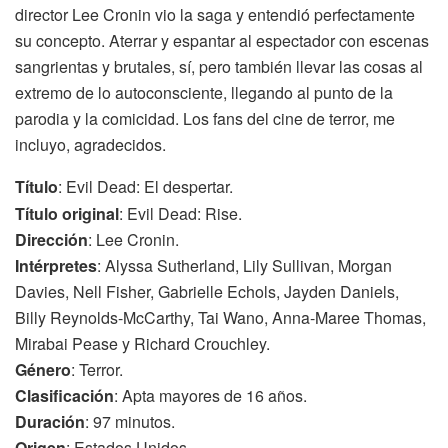
director Lee Cronin vio la saga y entendió perfectamente
su concepto. Aterrar y espantar al espectador con escenas
sangrientas y brutales, sí, pero también llevar las cosas al
extremo de lo autoconsciente, llegando al punto de la
parodia y la comicidad. Los fans del cine de terror, me
incluyo, agradecidos.
Título
: Evil Dead: El despertar.
Título original
: Evil Dead: Rise.
Dirección
: Lee Cronin.
Intérpretes
: Alyssa Sutherland, Lily Sullivan, Morgan
Davies, Nell Fisher, Gabrielle Echols, Jayden Daniels,
Billy Reynolds-McCarthy, Tai Wano, Anna-Maree Thomas,
Mirabai Pease y Richard Crouchley.
Género
: Terror.
Clasificación
: Apta mayores de 16 años.
Duración
: 97 minutos.
Origen
: Estados Unidos.