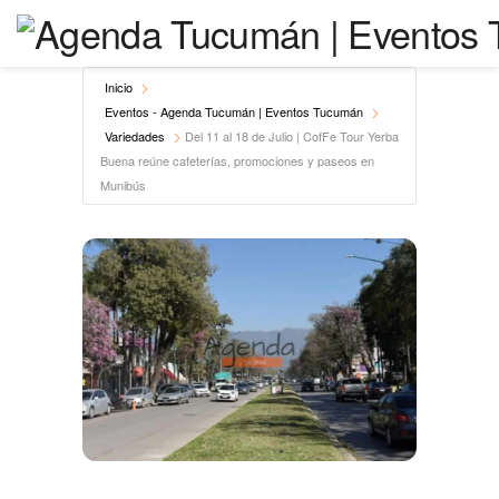
Inicio
Eventos - Agenda Tucumán | Eventos Tucumán
Variedades
Del 11 al 18 de Julio | CofFe Tour Yerba
Buena reúne cafeterías, promociones y paseos en
Munibús