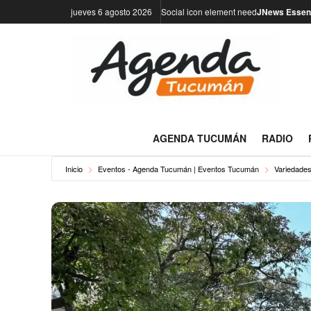
jueves 6 agosto 2026
Social icon element need
JNews Essent
AGENDA TUCUMÁN
RADIO
Inicio
Eventos - Agenda Tucumán | Eventos Tucumán
Variedade