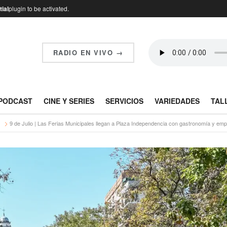
ial
plugin to be activated.
RADIO EN VIVO →
PODCAST
CINE Y SERIES
SERVICIOS
VARIEDADES
TAL
s
9 de Julio | Las Ferias Municipales llegan a Plaza Independencia con gastronomía y em