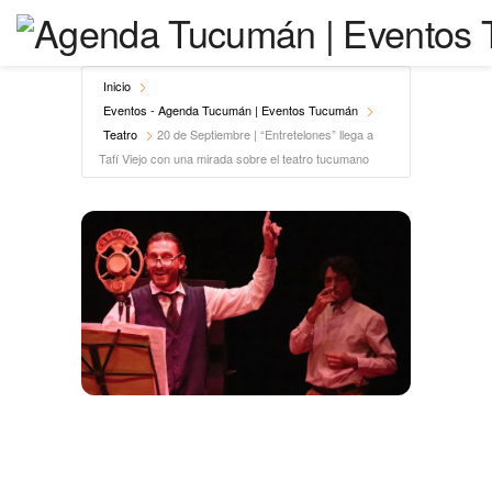
Inicio
Eventos - Agenda Tucumán | Eventos Tucumán
Teatro
20 de Septiembre | “Entretelones” llega a
Tafí Viejo con una mirada sobre el teatro tucumano