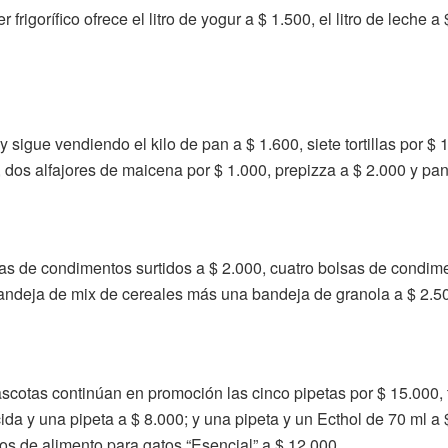
r frigorífico ofrece el litro de yogur a $ 1.500, el litro de leche
sigue vendiendo el kilo de pan a $ 1.600, siete tortillas por $ 1
s, dos alfajores de maicena por $ 1.000, prepizza a $ 2.000 y p
lsas de condimentos surtidos a $ 2.000, cuatro bolsas de condi
 bandeja de mix de cereales más una bandeja de granola a $ 2.5
ascotas continúan en promoción las cinco pipetas por $ 15.000, t
ida y una pipeta a $ 8.000; y una pipeta y un Ecthol de 70 ml a 
los de alimento para gatos “Esencial” a $ 12.000.