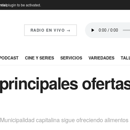
tial
plugin to be activated.
RADIO EN VIVO →
PODCAST
CINE Y SERIES
SERVICIOS
VARIEDADES
TAL
 principales oferta
Municipalidad capitalina sigue ofreciendo alimentos 