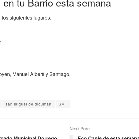
 en tu Barrio esta semana
 los siguientes lugares:
0.
oyen, Manuel Alberti y Santiago.
san miguel de tucuman
SMT
Next Post
ercado Municipal Dorrego
Eco Canje de esta semana