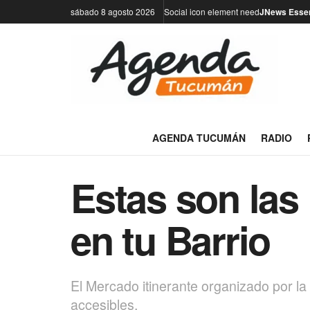
sábado 8 agosto 2026
Social icon element need
JNews Essen
AGENDA TUCUMÁN
RADIO
Estas son las
en tu Barrio
El Mercado itinerante organizado por la 
accesibles.