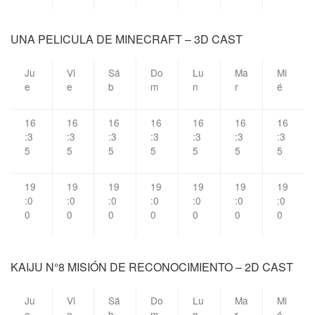
UNA PELICULA DE MINECRAFT – 3D CAST
Ju
Vi
Sá
Do
Lu
Ma
Mi
e
e
b
m
n
r
é
16
16
16
16
16
16
16
:3
:3
:3
:3
:3
:3
:3
5
5
5
5
5
5
5
19
19
19
19
19
19
19
:0
:0
:0
:0
:0
:0
:0
0
0
0
0
0
0
0
KAIJU N°8 MISIÓN DE RECONOCIMIENTO – 2D CAST
Ju
Vi
Sá
Do
Lu
Ma
Mi
e
e
b
m
n
r
é