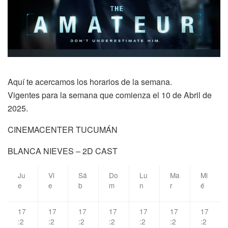
Aquí te acercamos los horarios de la semana.
Vigentes para la semana que comienza el 10 de Abril de
2025.
CINEMACENTER TUCUMÁN
BLANCA NIEVES – 2D CAST
Ju
Vi
Sá
Do
Lu
Ma
Mi
e
e
b
m
n
r
é
17
17
17
17
17
17
17
:2
:2
:2
:2
:2
:2
:2