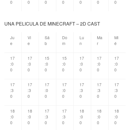
0
0
0
0
0
0
0
UNA PELICULA DE MINECRAFT – 2D CAST
Ju
Vi
Sá
Do
Lu
Ma
Mi
e
e
b
m
n
r
é
17
17
15
15
17
17
17
:0
:0
:0
:0
:0
:0
:0
0
0
0
0
0
0
0
17
17
17
17
17
17
17
:3
:3
:0
:0
:3
:3
:3
0
0
0
0
0
0
0
18
18
17
17
18
18
18
:0
:0
:3
:3
:0
:0
:0
0
0
0
0
0
0
0