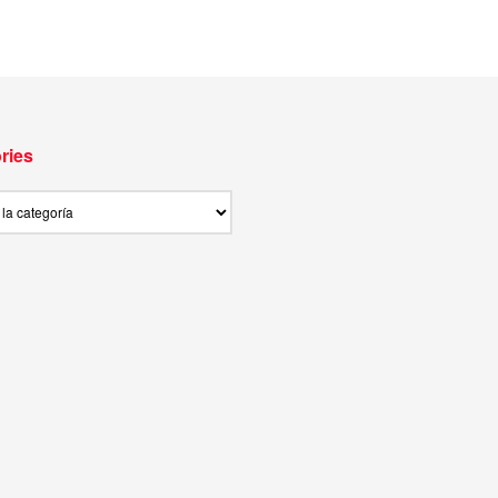
ries
ies