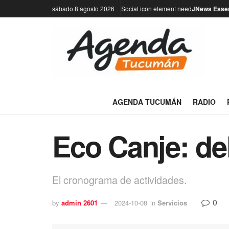
sábado 8 agosto 2026
Social icon element need
JNews Essen
AGENDA TUCUMÁN
RADIO
Eco Canje: del
El cronograma de actividades.
0
by
admin 2601
2024-10-08
in
Servicios