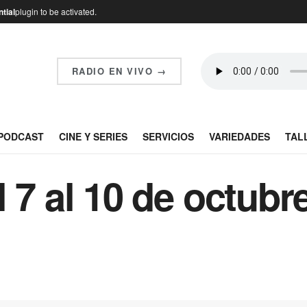
tial
plugin to be activated.
RADIO EN VIVO →
PODCAST
CINE Y SERIES
SERVICIOS
VARIEDADES
TAL
 7 al 10 de octubr