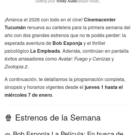
Getting your
Trinity Audio
player ready...
¡Arranca el 2026 con todo en el cine!
Cinemacenter
Tucumán
renueva su cartelera para la primera semana del
año con dos grandes estrenos que no te podés perder: la
esperada aventura de
Bob Esponja
y el thriller
psicológico
La Empleada
. Además, continúan en pantalla
éxitos arrasadores como
Avatar: Fuego y Cenizas
y
Zootopia 2
.
A continuación, te detallamos la programación completa,
sinopsis y horarios vigentes desde el
jueves 1 hasta el
miércoles 7 de enero
.
🍿 Estrenos de la Semana
🧽 Bob Esponja La Película: En busca de