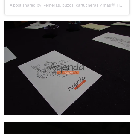
A post shared by Remeras, buzos, cartucheras y más💜 Tienda para fans | Geek store (@pangea.universo)