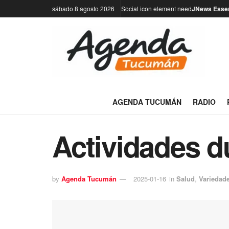
sábado 8 agosto 2026
Social icon element need
JNews Essen
AGENDA TUCUMÁN
RADIO
Actividades du
by
Agenda Tucumán
2025-01-16
in
Salud
,
Variedad