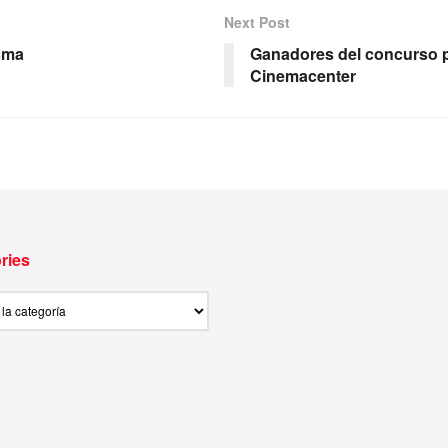
Next Post
sma
Ganadores del concurso p
Cinemacenter
ries
ies