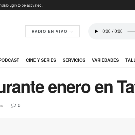
tial
plugin to be activated.
RADIO EN VIVO →
PODCAST
CINE Y SERIES
SERVICIOS
VARIEDADES
TAL
rante enero en Taf
0
es