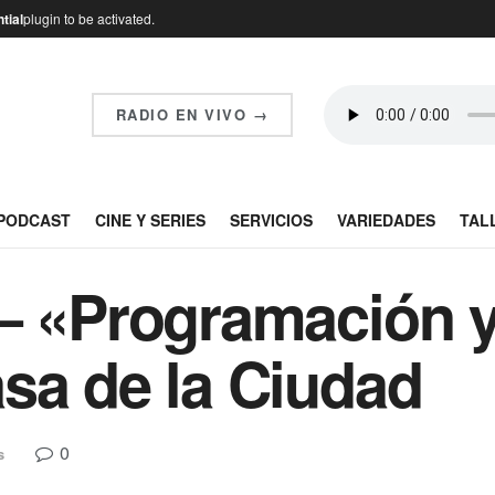
tial
plugin to be activated.
RADIO EN VIVO →
PODCAST
CINE Y SERIES
SERVICIOS
VARIEDADES
TAL
– «Programación y
sa de la Ciudad
0
s