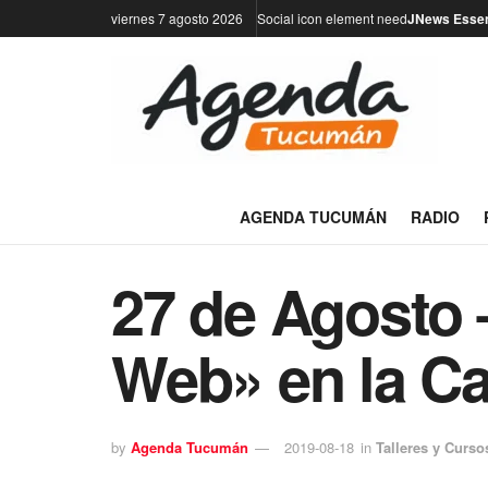
viernes 7 agosto 2026
Social icon element need
JNews Essen
AGENDA TUCUMÁN
RADIO
27 de Agosto 
Web» en la Ca
by
Agenda Tucumán
2019-08-18
in
Talleres y Curso