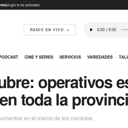
tial
plugin to be activated.
RADIO EN VIVO →
PODCAST
CINE Y SERIES
SERVICIOS
VARIEDADES
TAL
ubre: operativos e
 en toda la provinc
ocumentos en el marco de los comicios.