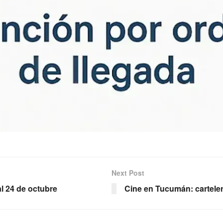
Next Post
l 24 de octubre
Cine en Tucumán: cartele