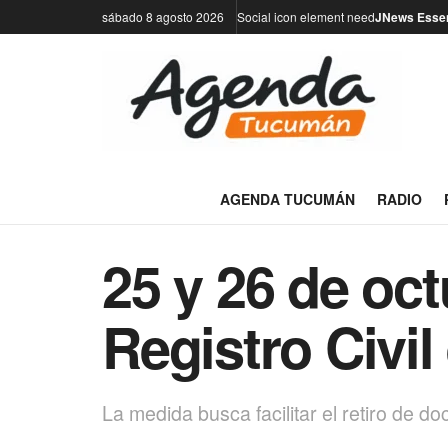
sábado 8 agosto 2026
Social icon element need
JNews Essen
AGENDA TUCUMÁN
RADIO
25 y 26 de oct
Registro Civil
La medida busca facilitar el retiro de d