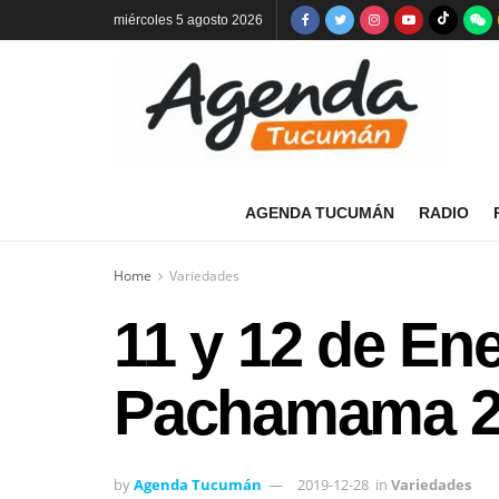
miércoles 5 agosto 2026
AGENDA TUCUMÁN
RADIO
Home
Variedades
11 y 12 de Ene
Pachamama 2
by
Agenda Tucumán
2019-12-28
in
Variedades