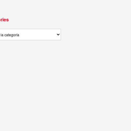
ries
ies