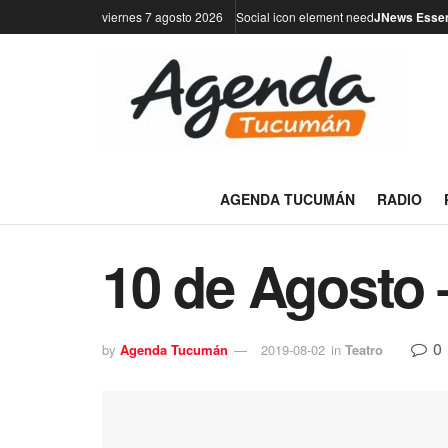
viernes 7 agosto 2026
Social icon element need
JNews Essen
AGENDA TUCUMÁN
RADIO
10 de Agosto 
0
by
Agenda Tucumán
2019-08-02
in
Teatro