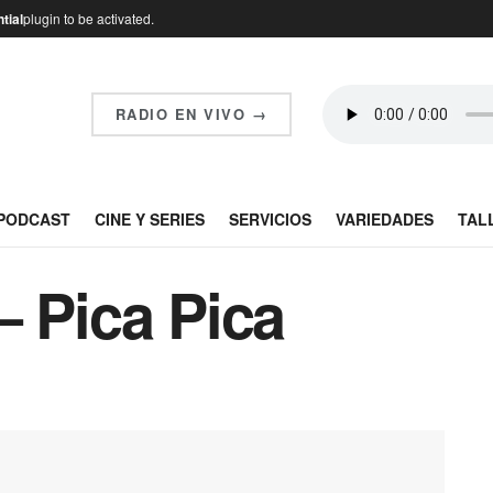
tial
plugin to be activated.
RADIO EN VIVO →
PODCAST
CINE Y SERIES
SERVICIOS
VARIEDADES
TAL
– Pica Pica