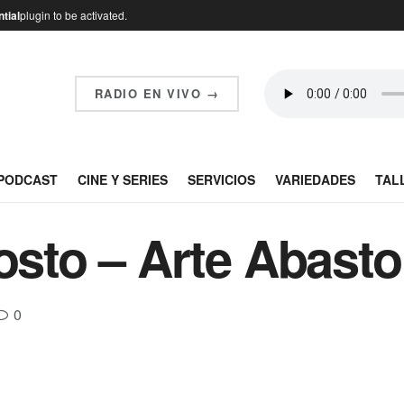
tial
plugin to be activated.
RADIO EN VIVO →
PODCAST
CINE Y SERIES
SERVICIOS
VARIEDADES
TAL
gosto – Arte Abast
0