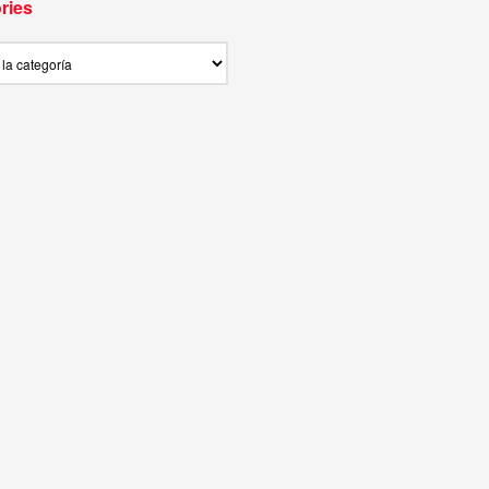
ries
ies