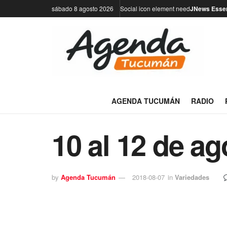
sábado 8 agosto 2026
Social icon element need
JNews Essen
AGENDA TUCUMÁN
RADIO
10 al 12 de a
by
Agenda Tucumán
2018-08-07
in
Variedades