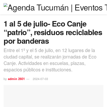
1 al 5 de julio- Eco Canje
“patrio”, residuos reciclables
por banderas
Entre el 1º y el 5 de julio, en 12 lugares de la
ciudad capital, se realizarán jornadas de Eco
Canje. Actividades en escuelas, plazas,
espacios públicos e instituciones.
by
admin 2601
2024-07-03