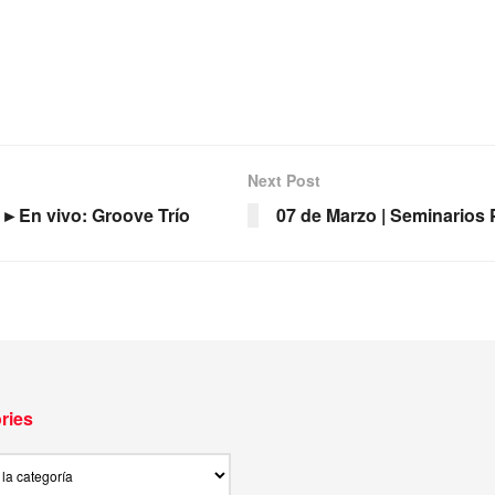
Next Post
 ►En vivo: Groove Trío
07 de Marzo | Seminarios 
ries
ies