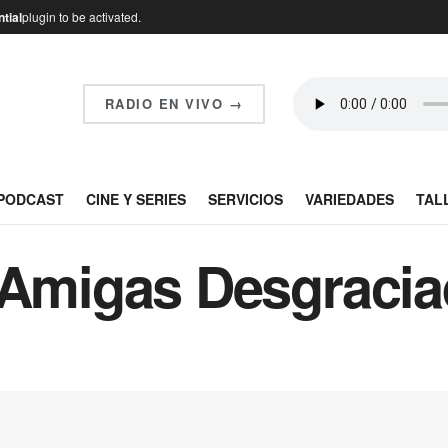
tial
plugin to be activated.
RADIO EN VIVO →
PODCAST
CINE Y SERIES
SERVICIOS
VARIEDADES
TAL
 Amigas Desgraci