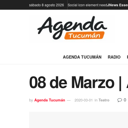
sábado 8 agosto 2026
Social icon element need
JNews Essen
AGENDA TUCUMÁN
RADIO
08 de Marzo |
0
by
Agenda Tucumán
2020-03-01
in
Teatro