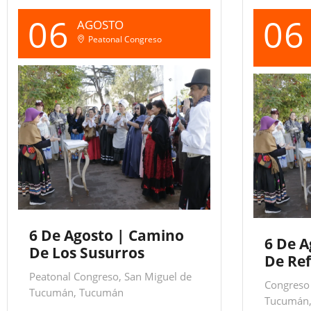
06
06
AGOSTO
Peatonal Congreso
6 De Agosto | Camino
6 De A
De Los Susurros
De Ref
Peatonal Congreso, San Miguel de
Congreso 
Tucumán, Tucumán
Tucumán