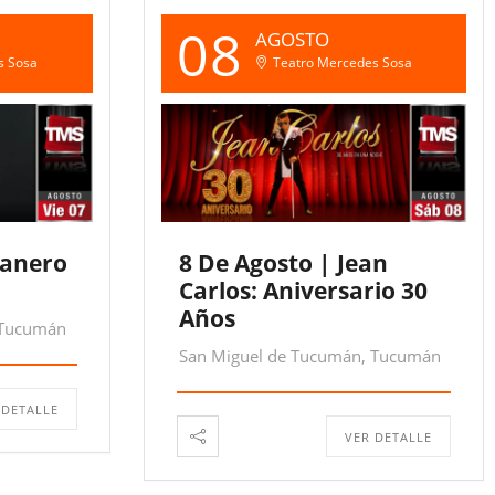
08
AGOSTO
s Sosa
Teatro Mercedes Sosa
manero
8 De Agosto | Jean
Carlos: Aniversario 30
Años
 Tucumán
San Miguel de Tucumán, Tucumán
 DETALLE
VER DETALLE