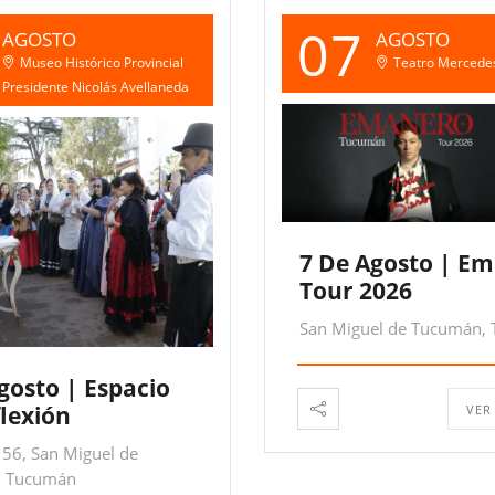
07
AGOSTO
AGOSTO
Museo Histórico Provincial
Teatro Mercede
Presidente Nicolás Avellaneda
7 De Agosto | E
Tour 2026
San Miguel de Tucumán,
gosto | Espacio
lexión
VER
56, San Miguel de
, Tucumán