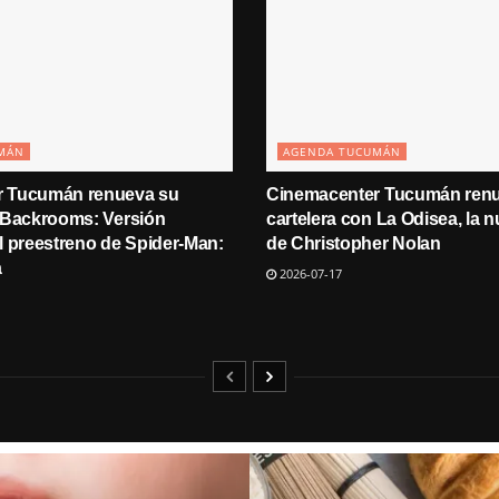
MÁN
AGENDA TUCUMÁN
r Tucumán renueva su
Cinemacenter Tucumán ren
n Backrooms: Versión
cartelera con La Odisea, la n
l preestreno de Spider-Man:
de Christopher Nolan
a
2026-07-17